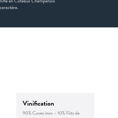
 vinifié en Coteaux Champenois
caractère.
Vinification
90% Cuves inox – 10% Fûts de