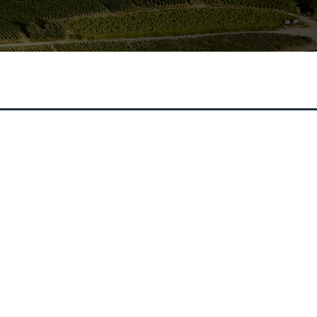
Rejoignez-nous !
e
s