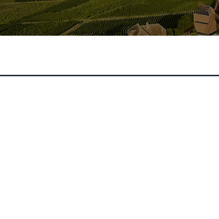
De
28 rue de Mailly - 51360 Verzenay
Tél. : +33.(0)3.26.49.40.06
contact@champagne-michel-
arnould.com
Co