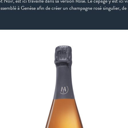
Noir, est ici travaillé dans sa version Rosé. Le cépage y est ici
assemblé à Genèse afin de créer un champagne rosé singulier, de 