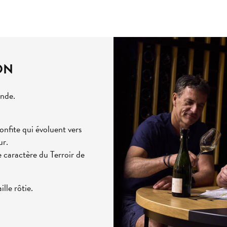
ON
ande.
nfite qui évoluent vers
ur.
e caractère du Terroir de
lle rôtie.