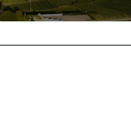
 génération en génération
Entrepreneurs du terroir
Contactez-nous
Tout s'autoriser
Payer votre factur
Exploration
pyright 2026 - Celuga
Mentions légales
Plan du site
Gestion des cookie